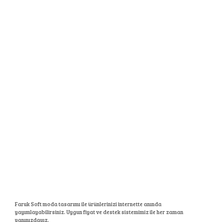
Faruk Soft moda tasarımı ile ürünlerinizi internette anında
yayımlayabilirsiniz. Uygun fiyat ve destek sistemimiz ile her zaman
yanınızdayız.